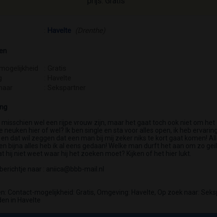
prijs: Gratis
:
Havelte
(Drenthe)
en
mogelijkheid
: Gratis
g
: Havelte
naar
: Sekspartner
ing
 misschien wel een rijpe vrouw zijn, maar het gaat toch ook niet om het
e neuken hier of wel? Ik ben single en sta voor alles open, ik heb ervaring
en dat wil zeggen dat een man bij mij zeker niks te kort gaat komen! Alle
n bijna alles heb ik al eens gedaan! Welke man durft het aan om zo geil
 hij niet weet waar hij het zoeken moet? Kijken of het hier lukt.
 berichtje naar : aniica@bbb-mail.nl
: Contact-mogelijkheid: Gratis, Omgeving: Havelte, Op zoek naar: Seks
n in Havelte