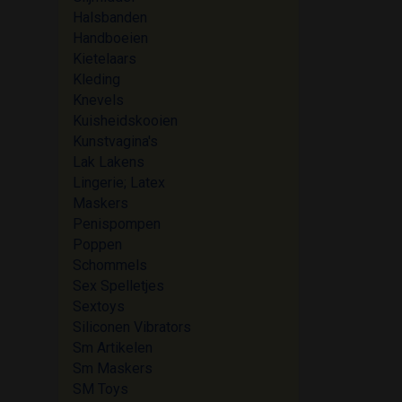
Halsbanden
Handboeien
Kietelaars
Kleding
Knevels
Kuisheidskooien
Kunstvagina's
Lak Lakens
Lingerie; Latex
Maskers
Penispompen
Poppen
Schommels
Sex Spelletjes
Sextoys
Siliconen Vibrators
Sm Artikelen
Sm Maskers
SM Toys