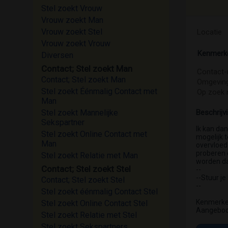
Stel zoekt Vrouw
Vrouw zoekt Man
Vrouw zoekt Stel
Locatie
Vrouw zoekt Vrouw
Kenmerk
Diversen
Contact; Stel zoekt Man
Contact-
Contact; Stel zoekt Man
Omgevin
Stel zoekt Éénmalig Contact met
Op zoek 
Man
Stel zoekt Mannelijke
Beschrijv
Sekspartner
Ik kan dan
Stel zoekt Online Contact met
mogelijk t
Man
overvloed 
proberen e
Stel zoekt Relatie met Man
worden dat
Contact; Stel zoekt Stel
--
--Stuur je
Contact; Stel zoekt Stel
--
Stel zoekt éénmalig Contact Stel
Kenmerken
Stel zoekt Online Contact Stel
Aangebode
Stel zoekt Relatie met Stel
Stel zoekt Sekspartners