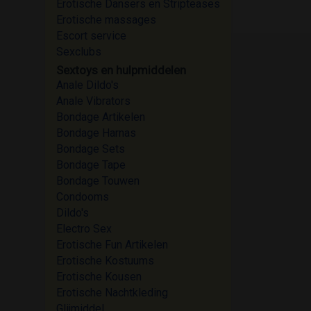
Erotische Dansers en Stripteases
Erotische massages
Escort service
Sexclubs
Sextoys en hulpmiddelen
Anale Dildo's
Anale Vibrators
Bondage Artikelen
Bondage Harnas
Bondage Sets
Bondage Tape
Bondage Touwen
Condooms
Dildo's
Electro Sex
Erotische Fun Artikelen
Erotische Kostuums
Erotische Kousen
Erotische Nachtkleding
Glijmiddel