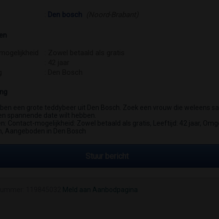
:
Den bosch
(Noord-Brabant)
en
mogelijkheid
: Zowel betaald als gratis
: 42 jaar
g
: Den Bosch
ing
 ben een grote teddybeer uit Den Bosch. Zoek een vrouw die weleens 
en spannende date wilt hebben.
 Contact-mogelijkheid: Zowel betaald als gratis, Leeftijd: 42 jaar, Omg
, Aangeboden in Den Bosch
Stuur bericht
nummer: 119845032
Meld aan Aanbodpagina