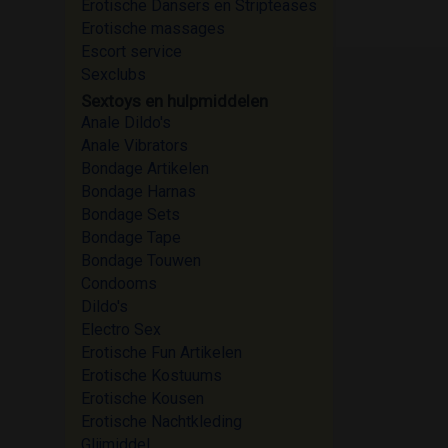
Erotische Dansers en Stripteases
Erotische massages
Escort service
Sexclubs
Sextoys en hulpmiddelen
Anale Dildo's
Anale Vibrators
Bondage Artikelen
Bondage Harnas
Bondage Sets
Bondage Tape
Bondage Touwen
Condooms
Dildo's
Electro Sex
Erotische Fun Artikelen
Erotische Kostuums
Erotische Kousen
Erotische Nachtkleding
Glijmiddel