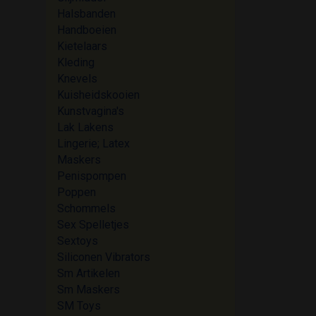
Halsbanden
Handboeien
Kietelaars
Kleding
Knevels
Kuisheidskooien
Kunstvagina's
Lak Lakens
Lingerie; Latex
Maskers
Penispompen
Poppen
Schommels
Sex Spelletjes
Sextoys
Siliconen Vibrators
Sm Artikelen
Sm Maskers
SM Toys