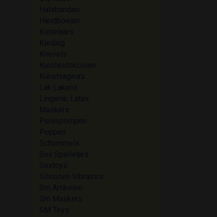
Halsbanden
Handboeien
Kietelaars
Kleding
Knevels
Kuisheidskooien
Kunstvagina's
Lak Lakens
Lingerie; Latex
Maskers
Penispompen
Poppen
Schommels
Sex Spelletjes
Sextoys
Siliconen Vibrators
Sm Artikelen
Sm Maskers
SM Toys