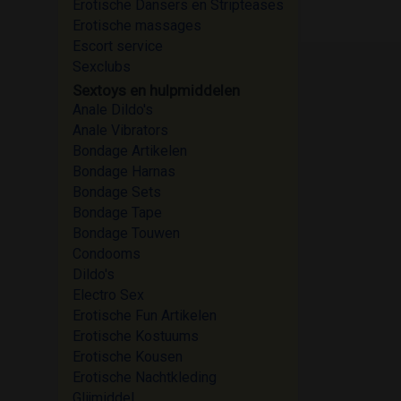
Erotische Dansers en Stripteases
Erotische massages
Escort service
Sexclubs
Sextoys en hulpmiddelen
Anale Dildo's
Anale Vibrators
Bondage Artikelen
Bondage Harnas
Bondage Sets
Bondage Tape
Bondage Touwen
Condooms
Dildo's
Electro Sex
Erotische Fun Artikelen
Erotische Kostuums
Erotische Kousen
Erotische Nachtkleding
Glijmiddel