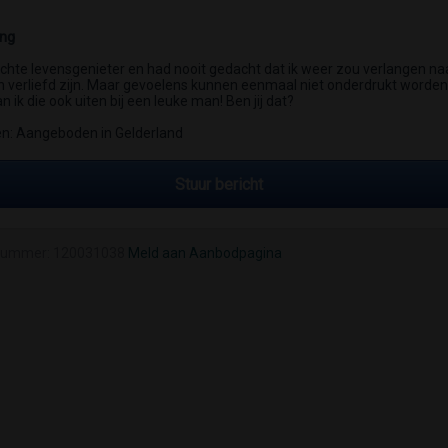
ing
chte levensgenieter en had nooit gedacht dat ik weer zou verlangen na
n verliefd zijn. Maar gevoelens kunnen eenmaal niet onderdrukt worden
an ik die ook uiten bij een leuke man! Ben jij dat?
: Aangeboden in Gelderland
Stuur bericht
nummer: 120031038
Meld aan Aanbodpagina